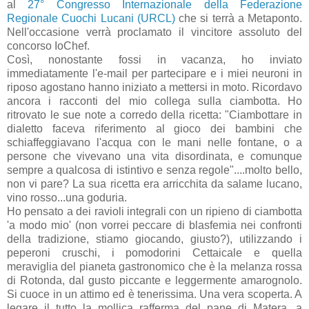
al
27° Congresso Internazionale della Federazione
Regionale Cuochi Lucani (URCL)
che si terrà a Metaponto.
Nell'occasione verrà proclamato il vincitore assoluto del
concorso IoChef.
Così, nonostante fossi in vacanza, ho inviato
immediatamente l'e-mail per partecipare e i miei neuroni in
riposo agostano hanno iniziato a mettersi in moto. Ricordavo
ancora i racconti del mio collega sulla ciambotta. Ho
ritrovato le sue note a corredo della ricetta: "Ciambottare in
dialetto faceva riferimento al gioco dei bambini che
schiaffeggiavano l'acqua con le mani nelle fontane, o a
persone che vivevano una vita disordinata, e comunque
sempre a qualcosa di istintivo e senza regole"....molto bello,
non vi pare? La sua ricetta era arricchita da salame lucano,
vino rosso...una goduria.
Ho pensato a dei ravioli integrali con un ripieno di ciambotta
'a modo mio' (non vorrei peccare di blasfemia nei confronti
della tradizione, stiamo giocando, giusto?), utilizzando i
peperoni cruschi, i pomodorini Cettaicale e quella
meraviglia del pianeta gastronomico che è la melanza rossa
di Rotonda, dal gusto piccante e leggermente amarognolo.
Si cuoce in un attimo ed è tenerissima. Una vera scoperta. A
legare il tutto la mollica rafferma del pane di Matera, a