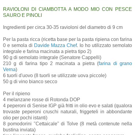
RAVIOLONI DI CIAMBOTTA A MODO MIO CON PESCE
SAURO E PINOLI
Ingredienti per circa 30-35 ravioloni del diametro di 9 cm
Per la pasta ricca (ricetta base per la pasta ripiena con farina
0 e semola di
Davide Mazza Chef
. Io ho utilizzato semolato
integrale e farina macinata a pietra tipo 2)
90 g di semolato integrale (Senatore Cappelli)
210 g di farina tipo 2 macinata a pietra (
farina di grano
Verna
)
6 tuorli d'uovo (8 tuorli se utilizzate uova piccole)
50 g di vino bianco secco
Per il ripieno
4 melanzane rosse di Rotonda DOP
4 peperoni di Senise IGP già fritti in olio evo e salati (qualora
trovaste peperoni cruschi naturali, friggeteli in abbondante
olio per pochi istanti)
8 pomodorini "Cettaicale" di Tolve (8 metà contenute nella
bustina inviata)