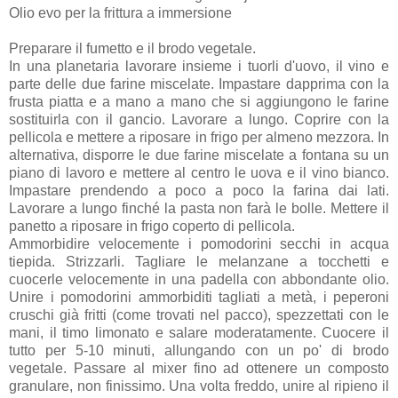
Olio evo per la frittura a immersione
Preparare il fumetto e il brodo vegetale.
In una planetaria lavorare insieme i tuorli d'uovo, il vino e
parte delle due farine miscelate. Impastare dapprima con la
frusta piatta e a mano a mano che si aggiungono le farine
sostituirla con il gancio. Lavorare a lungo. Coprire con la
pellicola e mettere a riposare in frigo per almeno mezzora. In
alternativa, disporre le due farine miscelate a fontana su un
piano di lavoro e mettere al centro le uova e il vino bianco.
Impastare prendendo a poco a poco la farina dai lati.
Lavorare a lungo finché la pasta non farà le bolle. Mettere il
panetto a riposare in frigo coperto di pellicola.
Ammorbidire velocemente i pomodorini secchi in acqua
tiepida. Strizzarli. Tagliare le melanzane a tocchetti e
cuocerle velocemente in una padella con abbondante olio.
Unire i pomodorini ammorbiditi tagliati a metà, i peperoni
cruschi già fritti (come trovati nel pacco), spezzettati con le
mani, il timo limonato e salare moderatamente. Cuocere il
tutto per 5-10 minuti, allungando con un po' di brodo
vegetale. Passare al mixer fino ad ottenere un composto
granulare, non finissimo. Una volta freddo, unire al ripieno il