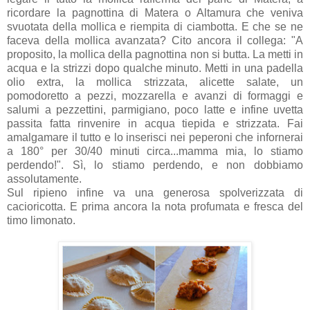
ricordare la pagnottina di Matera o Altamura che veniva
svuotata della mollica e riempita di ciambotta. E che se ne
faceva della mollica avanzata? Cito ancora il collega: "A
proposito, la mollica della pagnottina non si butta. La metti in
acqua e la strizzi dopo qualche minuto. Metti in una padella
olio extra, la mollica strizzata, alicette salate, un
pomodoretto a pezzi, mozzarella e avanzi di formaggi e
salumi a pezzettini, parmigiano, poco latte e infine uvetta
passita fatta rinvenire in acqua tiepida e strizzata. Fai
amalgamare il tutto e lo inserisci nei peperoni che infornerai
a 180° per 30/40 minuti circa...mamma mia, lo stiamo
perdendo!". Sì, lo stiamo perdendo, e non dobbiamo
assolutamente.
Sul ripieno infine va una generosa spolverizzata di
cacioricotta. E prima ancora la nota profumata e fresca del
timo limonato.