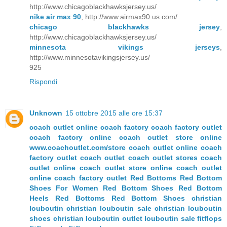
http://www.chicagoblackhawksjersey.us/
nike air max 90
, http://www.airmax90.us.com/
chicago blackhawks jersey
,
http://www.chicagoblackhawksjersey.us/
minnesota vikings jerseys
,
http://www.minnesotavikingsjersey.us/
925
Rispondi
Unknown
15 ottobre 2015 alle ore 15:37
coach outlet online
coach factory
coach factory outlet
coach factory online
coach outlet store online
www.coachoutlet.com/store
coach outlet online coach
factory outlet
coach outlet
coach outlet stores
coach
outlet online
coach outlet store online
coach outlet
online coach factory outlet
Red Bottoms
Red Bottom
Shoes For Women
Red Bottom Shoes
Red Bottom
Heels
Red Bottoms
Red Bottom Shoes
christian
louboutin
christian louboutin sale
christian louboutin
shoes
christian louboutin outlet
louboutin sale
fitflops