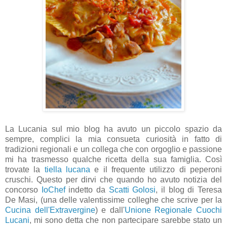
La Lucania sul mio blog ha avuto un piccolo spazio da
sempre, complici la mia consueta curiosità in fatto di
tradizioni regionali e un collega che con orgoglio e passione
mi ha trasmesso qualche ricetta della sua famiglia. Così
trovate la
tiella lucana
e il frequente utilizzo di peperoni
cruschi. Questo per dirvi che quando ho avuto notizia del
concorso
IoChef
indetto da
Scatti Golosi
, il blog di Teresa
De Masi, (una delle valentissime colleghe che scrive per la
Cucina dell'Extravergine
) e dall'
Unione Regionale Cuochi
Lucani
, mi sono detta che non partecipare sarebbe stato un