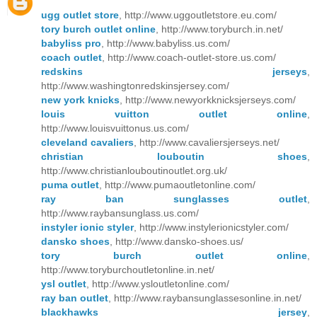
ugg outlet store
, http://www.uggoutletstore.eu.com/
tory burch outlet online
, http://www.toryburch.in.net/
babyliss pro
, http://www.babyliss.us.com/
coach outlet
, http://www.coach-outlet-store.us.com/
redskins jerseys
,
http://www.washingtonredskinsjersey.com/
new york knicks
, http://www.newyorkknicksjerseys.com/
louis vuitton outlet online
,
http://www.louisvuittonus.us.com/
cleveland cavaliers
, http://www.cavaliersjerseys.net/
christian louboutin shoes
,
http://www.christianlouboutinoutlet.org.uk/
puma outlet
, http://www.pumaoutletonline.com/
ray ban sunglasses outlet
,
http://www.raybansunglass.us.com/
instyler ionic styler
, http://www.instylerionicstyler.com/
dansko shoes
, http://www.dansko-shoes.us/
tory burch outlet online
,
http://www.toryburchoutletonline.in.net/
ysl outlet
, http://www.ysloutletonline.com/
ray ban outlet
, http://www.raybansunglassesonline.in.net/
blackhawks jersey
,