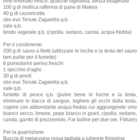
timo limonato fresco, qualche fogliolina, senza esagerare
100 g di mollica rafferma di pane di Matera
40 g di cacioricotta
olio evo Tenute Zagarella q.b.
sale q.b.
brodo vegetale q.b. (cipolla, sedano, carota, acqua fredda)
Per il condimento
200 g di sauro a filetti (utilizzare le lische e la testa del sauro
ben pulite per il fumetto)
8 pomodorini perino freschi
1 spicchio d'aglio
30 g di pinoli
olio evo Tenute Zagarella q.b.
sale q.b.
fumetto di pesce q.b. (pulire bene le lische e la testa,
eliminare le tracce di sangue, togliere gli occhi dalla testa,
coprire con abbondante acqua fredda cui aggiungerete vino
bianco secco, limone, pepe bianco in grani, cipolla, sedano,
carota, gambi di prezzemolo. Far bollire per due ore. Filtrare)
Per la guarnizione
Buccia di melanzana rossa tagliata a julienne finissima