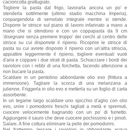
cacioricotta grattugiato.
Togliere la pasta dal frigo, lavorarla ancora un po' e
stenderla sottilmente (ultimo stadio macchina Imperia),
cospargendola di semolato integrale mentre si stende.
Disporre le strisce sul piano di lavoro infarinato a mano a
mano che si stendono e con un coppapasta da 9 cm
'disegnare senza premere troppo' dei cerchi al centro delle
strisce su cui disporrete il ripieno. Ricoprire le strisce di
pasta su cui avrete disposto il ripieno con un'altra striscia,
appiattire leggermente il ripieno, togliere eventuali vuoti
d'aria e coppare i due strati di pasta. Schiacciare i bordi dei
ravioloni con i rebbi di una forchetta, facendo attenzione a
non bucare la pasta.
Scaldare in un pentolino abbondante olio evo (frittura a
immersione). Tagliare la scorza di una melanzana a
julienne. Friggerla in olio evo e metterla su un foglio di carta
assorbente.
In un tegame largo scaldare uno spicchio d'aglio con olio
evo, unire i pomodorini freschi tagliati a metà e spremuti,
cuocere velocemente bagnando con un po' di fumetto.
Aggiungere il sauro che deve cuocere pochissimo e i pinoli.
Salare. A fine cottura eliminare la pelle dei pomodorini.
Nel frattempo, lessare i ravioloni in abbondante acqua