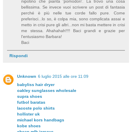
nipotino che pianta 'pomodori'. La trovo una cosa
bellissima. Se invece vuoi scrivere un post di fantasia
perché è più nelle tue corde fallo pure. Come
preferisci...lo so, è colpa mia, sono complicata assai e
metto in crisi pure gli altri...non mi basta mettere in crisi
me stessa. Ahahahah!!!! Baci grandi e grazie per
l'entusiasmo Barbara!
Baci
Rispondi
Unknown
6 luglio 2015 alle ore 11:09
babyliss hair dryer
oakley sunglasses wholesale
supra shoes
futbol baratas
lacoste polo shirts
hollister uk
michael kors handbags
kobe shoes
cheap mlb jerseys