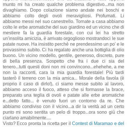
munto mi ha creato qualche problema digestivo...ma non
divaghiamo. Dopo colazione siamo andate nei boschi e
abbiamo colto degli ovoli meravigliosi. Profumati. Li
abbiamo messi nel suo canestrello. Tornate a casa abbiamo
colto le erbe aromatiche del suo giardino ed un vicino che di
mestiere fa la guardia forestale, con cui lei ha stretto
un'insolita amicizia, è arrivato orgoglioso mostrandoci le sue
patate nuove. Ha insistito perché ne prendessimo un po' e le
provassimo subito. Ci ha regalato anche una bottiglia di olio
buono. Un vicino modello, gentile, generoso, discreto, pure
di bella presenza. Sospetto che fra i due ci sia del
tenero...tutti questi doni non mi convincono...ehehehe, a me
non la racconti, cara la mia guardia forestale! Più tardi
tasterò il terreno con la mia amica... Morale della favola (è
proprio il caso di dirlo!), ci siamo messe subito al lavoro,
abbiamo acceso il fuoco, atteso che si formasse la brace,
preparato una teglia di ovoli e patate alle erbe aromatiche
e...detto fatto... è venuto fuori un contorno da re. Che
abbiamo condiviso con il vicino...a dir la verità ad un certo
punto mi sono sentita un pelo di troppo...ora sono giù che
ciarlano amabilmente....
Visto? Ecco pronta la ricetta per il
Contest di Maramao e del