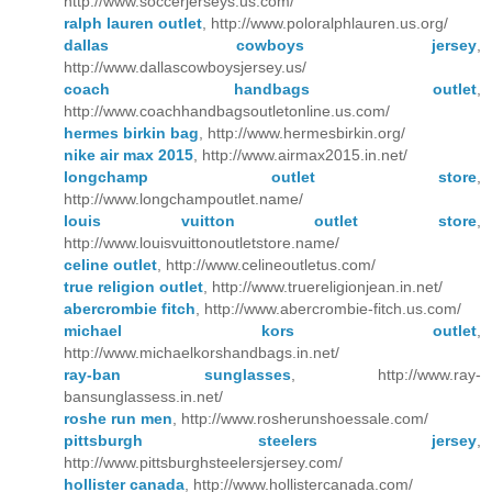
http://www.soccerjerseys.us.com/
ralph lauren outlet
, http://www.poloralphlauren.us.org/
dallas cowboys jersey
,
http://www.dallascowboysjersey.us/
coach handbags outlet
,
http://www.coachhandbagsoutletonline.us.com/
hermes birkin bag
, http://www.hermesbirkin.org/
nike air max 2015
, http://www.airmax2015.in.net/
longchamp outlet store
,
http://www.longchampoutlet.name/
louis vuitton outlet store
,
http://www.louisvuittonoutletstore.name/
celine outlet
, http://www.celineoutletus.com/
true religion outlet
, http://www.truereligionjean.in.net/
abercrombie fitch
, http://www.abercrombie-fitch.us.com/
michael kors outlet
,
http://www.michaelkorshandbags.in.net/
ray-ban sunglasses
, http://www.ray-
bansunglassess.in.net/
roshe run men
, http://www.rosherunshoessale.com/
pittsburgh steelers jersey
,
http://www.pittsburghsteelersjersey.com/
hollister canada
, http://www.hollistercanada.com/