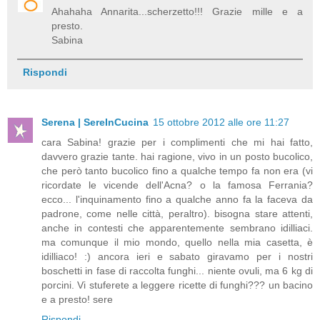
Ahahaha Annarita...scherzetto!!! Grazie mille e a
presto.
Sabina
Rispondi
Serena | SereInCucina
15 ottobre 2012 alle ore 11:27
cara Sabina! grazie per i complimenti che mi hai fatto,
davvero grazie tante. hai ragione, vivo in un posto bucolico,
che però tanto bucolico fino a qualche tempo fa non era (vi
ricordate le vicende dell'Acna? o la famosa Ferrania?
ecco... l'inquinamento fino a qualche anno fa la faceva da
padrone, come nelle città, peraltro). bisogna stare attenti,
anche in contesti che apparentemente sembrano idilliaci.
ma comunque il mio mondo, quello nella mia casetta, è
idilliaco! :) ancora ieri e sabato giravamo per i nostri
boschetti in fase di raccolta funghi... niente ovuli, ma 6 kg di
porcini. Vi stuferete a leggere ricette di funghi??? un bacino
e a presto! sere
Rispondi