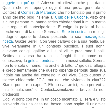
leggete un po' qui
!!! Adesso mi citerà anche per danni.
Quella che vi propongo oggi è una prova generale di
Contest, il
Contest di Maramao
che ho lanciato per il primo
anno del mio blog insieme al
Club delle Cuoche
, visto che
alcune persone mi hanno scritto chiedendomi lumi in merito
alle regole di partecipazione. E colgo la palla al balzo
perché venerdì la dolce Serena di
Sere in cucina
ha rotto gli
indugi e aperto le danze postando la sua
meravigliosa
ricetta
. Grazie Sere!!! Con Sere parlavo della sua realtà. Lei
vive veramente in un contesto bucolico. I suoi nonni
allevano conigli, galline e i suoi zii le procurano i polli.
Settimana scorsa ha raccolto funghi il cui nome non
conoscevo, la
grifola frondosa
, e li ha messi sottolio. Serena
non lo è solo di nome, ma anche di fatto. E' gioiosa, allegra
e credo fermamente che questo dipenda perlopiù dalla sua
indole ma anche dal contesto in cui vive. Detto questo vi
starete chiedendo..."Già, ma noi che viviamo in città???
Siamo punto e a capo!!!". Eh no cari amici, ecco per voi la
mia 'simulazione' di Contest...simulazione breve...da non
crederci!!!
Oggi vi porto con me, in un bosco incantato. E' sera e vi sto
scrivendo da una casa nel bosco, sono ospite di un'amica