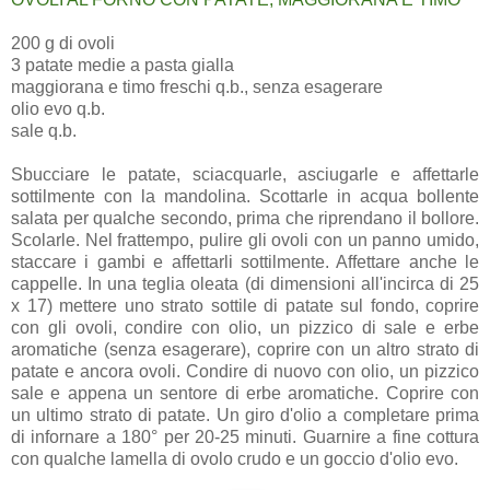
200 g di ovoli
3 patate medie a pasta gialla
maggiorana e timo freschi q.b., senza esagerare
olio evo q.b.
sale q.b.
Sbucciare le patate, sciacquarle, asciugarle e affettarle
sottilmente con la mandolina. Scottarle in acqua bollente
salata per qualche secondo, prima che riprendano il bollore.
Scolarle. Nel frattempo, pulire gli ovoli con un panno umido,
staccare i gambi e affettarli sottilmente. Affettare anche le
cappelle. In una teglia oleata (di dimensioni all'incirca di 25
x 17) mettere uno strato sottile di patate sul fondo, coprire
con gli ovoli, condire con olio, un pizzico di sale e erbe
aromatiche (senza esagerare), coprire con un altro strato di
patate e ancora ovoli. Condire di nuovo con olio, un pizzico
sale e appena un sentore di erbe aromatiche. Coprire con
un ultimo strato di patate. Un giro d'olio a completare prima
di infornare a 180° per 20-25 minuti. Guarnire a fine cottura
con qualche lamella di ovolo crudo e un goccio d'olio evo.