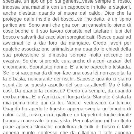
speciale, un tipo un po' sui generis...veste sempre di rosso,
indossa una mantella con un cappuccio in tutte le stagioni,
anche d'estate, quando si muore dal caldo. Dice che la
protegge dalle insidie del bosco...ve l'ho detto, è un tipino
particolare. Sono anni che gira con un canestrello pieno di
cose buone e il suo lavoro consiste nel tutelare i lupi del
bosco e salvarli dai cacciatori spregiudicati. Riesce quasi ad
avvicinarli e a dar loro da mangiare. Credo lavori per
qualche associazione animalista ma quando le chiedi della
sua professione si dimostra sempre molto reticente ed
evasiva. So che si prende cura anche di alcuni anziani del
circondario. Soprattutto nonne. E' anche parecchio testarda.
Se le si raccomanda di non fare una cosa lei non ascolta, la
fa e basta, noncurante dei rischi. Sapeste quanto ci siamo
scontrate su questo aspetto del suo carattere!!! Ma è fatta
così. Da quanto la conosco? Credo da sempre, da quando
ero bambina. E' un'amicizia di lunga data. Stanotte è stata la
mia prima notte qui da lei. Non ci vedevamo da tempo.
Quando ho aperto le finestre appena sveglia un tripudio di
colori caldi, rosso, ocra, giallo e un tappeto di foglie dorate
hanno accarezzato la mia vista. Per colazione mi ha offerto
pane appena sfornato, confettura di frutti di bosco e latte
appena munto...confesso che da cittadina il latte appena