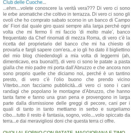
Club delle Cuoche
...
...ehm....volete conoscere la verità vera??? Di vero ci sono
le erbe aromatiche che coltivo in terrazza. Di vero ci sono gli
ovoli che ho comprato sabato scorso in un banco di Campo
de' Fiori dal quale giro quasi sempre alla larga perché ogni
volta che mi fermo lì mi faccio 'di molto male', banco
frequentato da Chef rinomati di mezza Roma, di vero c'è la
ricetta del proprietario del banco che mi ha chiesto di
provarla e fargli sapere com'era...e io gli ho dato il bigliettino
del mio blog chiedendogli a mia volta di leggermi (ah,
dimenticavo, era buona!!!), di vero ci sono le patate a pasta
gialla che mio padre mi porta dall'Abruzzo e che ancora non
sono proprio quelle che diciamo noi, perché è un tantino
presto, di vero c'è l'olio buono che prendo vicino
Viterbo...non facciamo pubblicità...di vero ci sono i cani
randagi che popolano le montagne d'Abruzzo, che hanno
tanta fame e fanno una gran pena e provengono in larga
parte dalla dismissione delle greggi di pecore, cani per i
quali di tanto in tanto mettiamo in serbo e surgeliamo
cibo....tutto il resto è fantasia, sogno, volo....volo spiccato da
terra...e dai meravigliosi doni che questa terra ci offre.
OVOLI AL FORNO CON PATATE, MAGGIORANA E TIMO