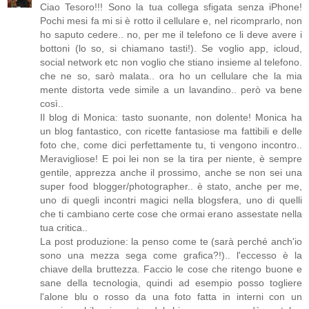
Ciao Tesoro!!! Sono la tua collega sfigata senza iPhone!
Pochi mesi fa mi si è rotto il cellulare e, nel ricomprarlo, non
ho saputo cedere.. no, per me il telefono ce li deve avere i
bottoni (lo so, si chiamano tasti!). Se voglio app, icloud,
social network etc non voglio che stiano insieme al telefono.
che ne so, sarò malata.. ora ho un cellulare che la mia
mente distorta vede simile a un lavandino.. però va bene
così..
Il blog di Monica: tasto suonante, non dolente! Monica ha
un blog fantastico, con ricette fantasiose ma fattibili e delle
foto che, come dici perfettamente tu, ti vengono incontro..
Meravigliose! E poi lei non se la tira per niente, è sempre
gentile, apprezza anche il prossimo, anche se non sei una
super food blogger/photographer.. è stato, anche per me,
uno di quegli incontri magici nella blogsfera, uno di quelli
che ti cambiano certe cose che ormai erano assestate nella
tua critica..
La post produzione: la penso come te (sarà perché anch'io
sono una mezza sega come grafica?!).. l'eccesso è la
chiave della bruttezza. Faccio le cose che ritengo buone e
sane della tecnologia, quindi ad esempio posso togliere
l'alone blu o rosso da una foto fatta in interni con un