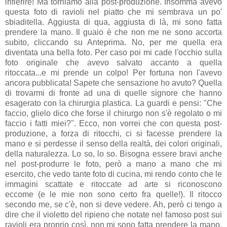
infierire! Ma torniamo alla post-produzione. Insomma avevo
questa foto di ravioli nel piatto che mi sembrava un po'
sbiaditella. Aggiusta di qua, aggiusta di là, mi sono fatta
prendere la mano. Il guaio è che non me ne sono accorta
subito, cliccando su Anteprima. No, per me quella era
diventata una bella foto. Per caso poi mi cade l'occhio sulla
foto originale che avevo salvato accanto a quella
ritoccata...e mi prende un colpo! Per fortuna non l'avevo
ancora pubblicata! Sapete che sensazione ho avuto? Quella
di trovarmi di fronte ad una di quelle signore che hanno
esagerato con la chirurgia plastica. La guardi e pensi: "Che
faccio, glielo dico che forse il chirurgo non s'è regolato o mi
faccio i fatti miei?". Ecco, non vorrei che con questa post-
produzione, a forza di ritocchi, ci si facesse prendere la
mano e si perdesse il senso della realtà, dei colori originali,
della naturalezza. Lo so, lo so. Bisogna essere bravi anche
nel post-produrre le foto, però a mano a mano che mi
esercito, che vedo tante foto di cucina, mi rendo conto che le
immagini scattate e ritoccate ad arte si riconoscono
eccome (e le mie non sono certo fra quelle!). Il ritocco
secondo me, se c'è, non si deve vedere. Ah, però ci tengo a
dire che il violetto del ripieno che notate nel famoso post sui
ravioli era proprio così, non mi sono fatta prendere la mano.