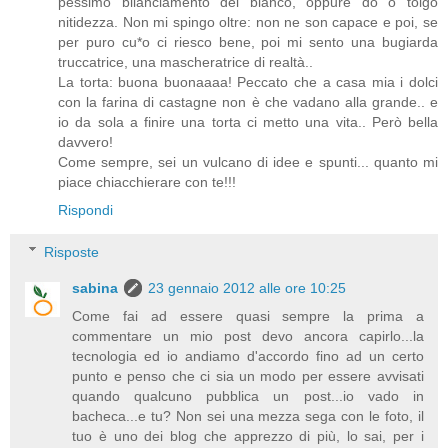
pessimo bilanciamento del bianco, oppure dò o tolgo
nitidezza. Non mi spingo oltre: non ne son capace e poi, se
per puro cu*o ci riesco bene, poi mi sento una bugiarda
truccatrice, una mascheratrice di realtà..
La torta: buona buonaaaa! Peccato che a casa mia i dolci
con la farina di castagne non è che vadano alla grande.. e
io da sola a finire una torta ci metto una vita.. Però bella
davvero!
Come sempre, sei un vulcano di idee e spunti... quanto mi
piace chiacchierare con te!!!
Rispondi
Risposte
sabina
23 gennaio 2012 alle ore 10:25
Come fai ad essere quasi sempre la prima a
commentare un mio post devo ancora capirlo...la
tecnologia ed io andiamo d'accordo fino ad un certo
punto e penso che ci sia un modo per essere avvisati
quando qualcuno pubblica un post...io vado in
bacheca...e tu? Non sei una mezza sega con le foto, il
tuo è uno dei blog che apprezzo di più, lo sai, per i