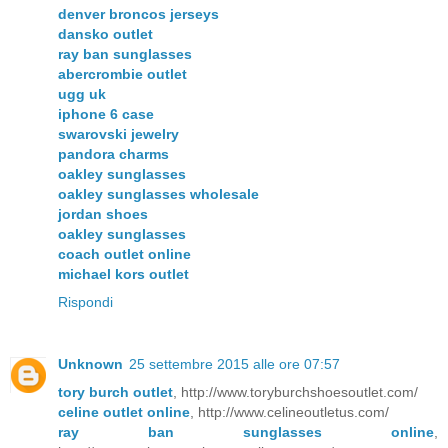
denver broncos jerseys
dansko outlet
ray ban sunglasses
abercrombie outlet
ugg uk
iphone 6 case
swarovski jewelry
pandora charms
oakley sunglasses
oakley sunglasses wholesale
jordan shoes
oakley sunglasses
coach outlet online
michael kors outlet
Rispondi
Unknown
25 settembre 2015 alle ore 07:57
tory burch outlet
, http://www.toryburchshoesoutlet.com/
celine outlet online
, http://www.celineoutletus.com/
ray ban sunglasses online
,