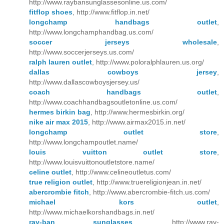
http://www.raybansunglassesonline.us.com/
fitflop shoes
, http://www.fitflop.in.net/
longchamp handbags outlet
,
http://www.longchamphandbag.us.com/
soccer jerseys wholesale
,
http://www.soccerjerseys.us.com/
ralph lauren outlet
, http://www.poloralphlauren.us.org/
dallas cowboys jersey
,
http://www.dallascowboysjersey.us/
coach handbags outlet
,
http://www.coachhandbagsoutletonline.us.com/
hermes birkin bag
, http://www.hermesbirkin.org/
nike air max 2015
, http://www.airmax2015.in.net/
longchamp outlet store
,
http://www.longchampoutlet.name/
louis vuitton outlet store
,
http://www.louisvuittonoutletstore.name/
celine outlet
, http://www.celineoutletus.com/
true religion outlet
, http://www.truereligionjean.in.net/
abercrombie fitch
, http://www.abercrombie-fitch.us.com/
michael kors outlet
,
http://www.michaelkorshandbags.in.net/
ray-ban sunglasses
, http://www.ray-