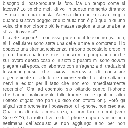
bisogno di post-produrre la foto. Ma un tempo come si
faceva? Lo so che molti di voi in questo momento diranno:
"E ma che noia questa! Adesso dirà che si stava meglio
quando si stava peggio, che la frutta non è più quella di una
volta, che non ci sono più le mezze stagioni e tutta una bella
sfilza di ovvietà!".
E avete ragione! E confesso pure che il telefonino (va beh,
sì, il cellulare) sono stata una delle ultime a comprarlo. Ho
opposto una strenua resistenza, mi sono beccata le prese in
giro di buona parte dei miei conoscenti e poi quando anche
sul lavoro questa cosa è iniziata a pesare mi sono dovuta
piegare (all'epoca collaboravo con un'agenzia di traduzioni
lussemburghese che aveva necessità di contattare
urgentemente i traduttori e diverse volte ho fatto saltare i
nervi all'editor per il fatto che non ero immediatamente
reperibile). Ora, ad esempio, sto lottando contro l'i-phone
che hanno praticamente tutti, tranne me e qualche altro
riottoso sfigato mio pari (lo dico con affetto eh!). Però gli
sfigati sono anche fra i possessori di i-phone, non crediate.
Qualcuno di mia conoscenza, e non faccio nomi (vero
Serse???), ha rotto il vetro dell'i-phone dopo neanche una
settimana dall'acquisto...e non aggiungo altro per non