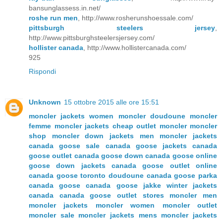
bansunglassess.in.net/
roshe run men
, http://www.rosherunshoessale.com/
pittsburgh steelers jersey
,
http://www.pittsburghsteelersjersey.com/
hollister canada
, http://www.hollistercanada.com/
925
Rispondi
Unknown
15 ottobre 2015 alle ore 15:51
moncler jackets women
moncler doudoune
moncler
femme
moncler jackets cheap
outlet moncler
moncler
shop
moncler down jackets
men moncler jackets
canada goose sale
canada goose jackets
canada
goose outlet
canada goose down
canada goose online
goose down jackets
canada goose outlet online
canada goose toronto
doudoune canada goose
parka
canada goose
canada goose jakke
winter jackets
canada
canada goose outlet stores
moncler men
moncler jackets
moncler women
moncler outlet
moncler sale
moncler jackets mens
moncler jackets