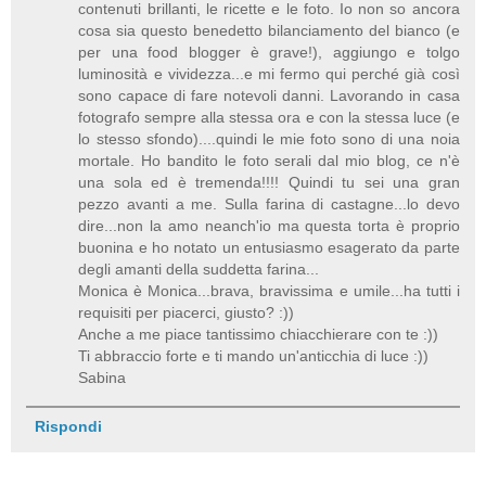
contenuti brillanti, le ricette e le foto. Io non so ancora
cosa sia questo benedetto bilanciamento del bianco (e
per una food blogger è grave!), aggiungo e tolgo
luminosità e vividezza...e mi fermo qui perché già così
sono capace di fare notevoli danni. Lavorando in casa
fotografo sempre alla stessa ora e con la stessa luce (e
lo stesso sfondo)....quindi le mie foto sono di una noia
mortale. Ho bandito le foto serali dal mio blog, ce n'è
una sola ed è tremenda!!!! Quindi tu sei una gran
pezzo avanti a me. Sulla farina di castagne...lo devo
dire...non la amo neanch'io ma questa torta è proprio
buonina e ho notato un entusiasmo esagerato da parte
degli amanti della suddetta farina...
Monica è Monica...brava, bravissima e umile...ha tutti i
requisiti per piacerci, giusto? :))
Anche a me piace tantissimo chiacchierare con te :))
Ti abbraccio forte e ti mando un'anticchia di luce :))
Sabina
Rispondi