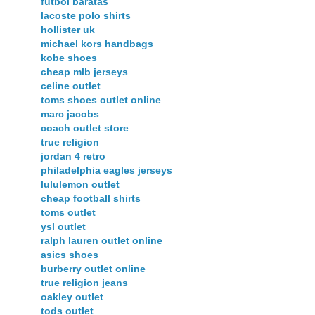
futbol baratas
lacoste polo shirts
hollister uk
michael kors handbags
kobe shoes
cheap mlb jerseys
celine outlet
toms shoes outlet online
marc jacobs
coach outlet store
true religion
jordan 4 retro
philadelphia eagles jerseys
lululemon outlet
cheap football shirts
toms outlet
ysl outlet
ralph lauren outlet online
asics shoes
burberry outlet online
true religion jeans
oakley outlet
tods outlet