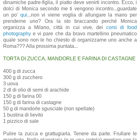
dinamiche padre-figlia, il piatto deve venirti incontro. Ecco, i
dolci di Monica secondo me ti vengono incontro...guardate
un po'
qui
...non vi viene voglia di allungare la mano per
prenderne uno? Ora la sto braccando perché Monica
organizza a Milano, città in cui vive, dei
corsi di food
photography
e vi pare che da bravo martellino pneumatico
quale sono non le ho chiesto di organizzarne uno anche a
Roma??? Alla prossima puntata...
TORTA DI ZUCCA, MANDORLE E FARINA DI CASTAGNE
400 g di zucca
300 g di zucchero
3 uova
2 dl di olio di semi di arachide
150 g di farina 00
150 g di farina di castagne
50 g di mandorle sgusciate (non spellate)
1 bustina di lievito
1 pizzico di sale
Pulire la zucca e grattugiarla. Tenere da parte. Frullare le
mandorle. Nella planetaria (o in una ciotola) montare con la