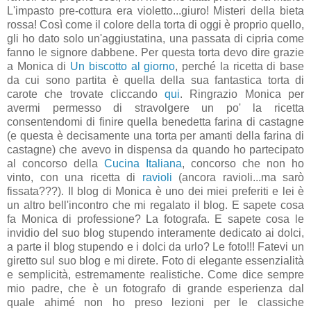
L'impasto pre-cottura era violetto...giuro! Misteri della bieta
rossa! Così come il colore della torta di oggi è proprio quello,
gli ho dato solo un'aggiustatina, una passata di cipria come
fanno le signore dabbene. Per questa torta devo dire grazie
a Monica di
Un biscotto al giorno
, perché la ricetta di base
da cui sono partita è quella della sua fantastica torta di
carote che trovate cliccando
qui
. Ringrazio Monica per
avermi permesso di stravolgere un po' la ricetta
consentendomi di finire quella benedetta farina di castagne
(e questa è decisamente una torta per amanti della farina di
castagne) che avevo in dispensa da quando ho partecipato
al concorso della
Cucina Italiana
, concorso che non ho
vinto, con una ricetta di
ravioli
(ancora ravioli...ma sarò
fissata???). Il blog di Monica è uno dei miei preferiti e lei è
un altro bell'incontro che mi regalato il blog. E sapete cosa
fa Monica di professione? La fotografa. E sapete cosa le
invidio del suo blog stupendo interamente dedicato ai dolci,
a parte il blog stupendo e i dolci da urlo? Le foto!!! Fatevi un
giretto sul suo blog e mi direte. Foto di elegante essenzialità
e semplicità, estremamente realistiche. Come dice sempre
mio padre, che è un fotografo di grande esperienza dal
quale ahimé non ho preso lezioni per le classiche