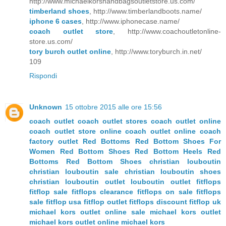
http://www.michaelkorshandbagsoutletstore.us.com/
timberland shoes
, http://www.timberlandboots.name/
iphone 6 cases
, http://www.iphonecase.name/
coach outlet store
, http://www.coachoutletonline-
store.us.com/
tory burch outlet online
, http://www.toryburch.in.net/
109
Rispondi
Unknown
15 ottobre 2015 alle ore 15:56
coach outlet
coach outlet stores
coach outlet online
coach outlet store online
coach outlet online coach
factory outlet
Red Bottoms
Red Bottom Shoes For
Women
Red Bottom Shoes
Red Bottom Heels
Red
Bottoms
Red Bottom Shoes
christian louboutin
christian louboutin sale
christian louboutin shoes
christian louboutin outlet
louboutin outlet
fitflops
fitflop sale
fitflops clearance
fitflops on sale
fitflops
sale
fitflop usa
fitflop outlet
fitflops discount
fitflop uk
michael kors outlet online sale
michael kors outlet
michael kors outlet online
michael kors