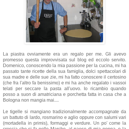
La piastra ovviamente era un regalo per me. Gli avevo
promesso questa improvvisata sul blog ed eccolo servito.
Domenico, conoscendo la mia passione per la cucina, mi ha
passato tante ricette della sua famiglia, dolci spettacolari di
sua madre e delle sue zie, mi ha fatto conoscere il certosino
(che fra l'altro fa benissimo) e mi ha anche regalato i vassoi
telati per seccare la pasta all'uovo. Io ricambio quando
posso a suon di amatriciana e porchetta fatta in casa che a
Bologna non mangia mai....
Le tigelle si mangiano tradizionalmente accompagnate da
un battuto di lardo, rosmarino e aglio oppure con salumi vari
(mortadella in primis), formaggi e verdure. Un po' come la
crescia che si fa nelle Marche, al paese di mia nonna, o la