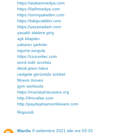
https://atakanmedya.com
https://fatihmedya.com
https://smmpaketleri.com
https://takipcialdim.com
https://yazanadam.com
yasaklı sitelere giriş
aşk kitapları
yabancı şarkılar
sigorta sorgula
https://cozumlec.com
word indir ücretsiz
tiktok jeton hilesi
rastgele görüntülü sohbet
fitness moves
gym workouts
https://marsbahiscasino.org
http://4mcafee.com
http://paydayloansonlineare.com
Rispondi
Manila
8 settembre 2021 alle ore 03:33