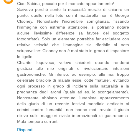
Ciao Sabina, peccato per il mancato appuntamento!
Scrivevo perchè sento la necessità morale di chiarire un
punto: quello nella foto con il mattarello non è George
Clooney. Nonostante l'incredibile somiglianza, fissando
l'immagine con estrema attenzione, si potranno notare
alcune lievissime differenze (a favore del soggetto
fotografato). Solo un elemento potrebbe far escludere con
relativa velocità che l'immagine sia riferibile al noto
sciupaveline: Clooney non è mai stato in grado di impastare
le tigelle.
Chiarito l'equivoco, volevo chiederti quando renderai
giustizia alle mie originali e rivoluzionarie intuizioni
gastronomiche. Mi riferivo, ad esempio, alle mai troppo
celebrate braciole di maiale lesse, cotte "nature", evitando
ogni processo in grado di incidere sulla naturalità e la
pregnanza degli aromi (quale ad es. lo scongelamento).
Nonostante abbiano ottenuto l'unanime apprezzamento
della giuria di un recente festival mondiale dedicato ai
crimini contro l'umanità, non hanno mai trovato il giusto
rilievo sulle maggiori riviste internazionali di gastronomia.
Mala tempora currunt!
Rispondi