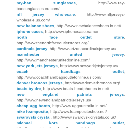
ray-ban sunglasses
, http://www.ray-
bansunglasses.eu.com/
nfl jersey wholesale
, http://www.nfljerseys-
wholesale.us.com/
new balance shoes
, http://www.newbalanceshoes.in.net/
iphone cases
, http://www.iphonecase.name/
north face outlet store
,
http://www.thenorthfaceoutletstores.org/
cardinals jersey
, http://www.arizonacardinalsjersey.us/
manchester united jersey
,
http://www.manchesterunitedonline.com/
new york jets jerseys
, http://www.newyorkjetsjersey.us/
coach handbags outlet
,
http://www.coachhandbagsoutletonline.us.com/
denver broncos jerseys
, http://www.denverbroncos.org/
beats by dre
, http://www.beats-headphones.in.net/
new england patriots jerseys
,
http://www.newenglandpatriotsjerseys.us/
cheap ugg boots
, http://www.uggaustralia.in.net/
nike foamposite
, http://www.foampositeshoe.net/
swarovski crystal
, http://www.swarovskicrystals.co.uk/
michael kors handbags outlet
,