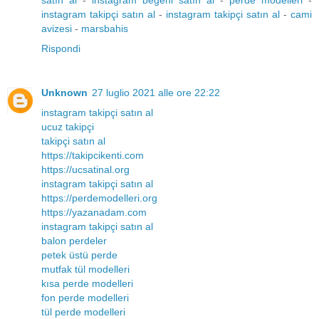
instagram takipçi satın al
-
instagram takipçi satın al
-
cami
avizesi
-
marsbahis
Rispondi
Unknown
27 luglio 2021 alle ore 22:22
instagram takipçi satın al
ucuz takipçi
takipçi satın al
https://takipcikenti.com
https://ucsatinal.org
instagram takipçi satın al
https://perdemodelleri.org
https://yazanadam.com
instagram takipçi satın al
balon perdeler
petek üstü perde
mutfak tül modelleri
kısa perde modelleri
fon perde modelleri
tül perde modelleri