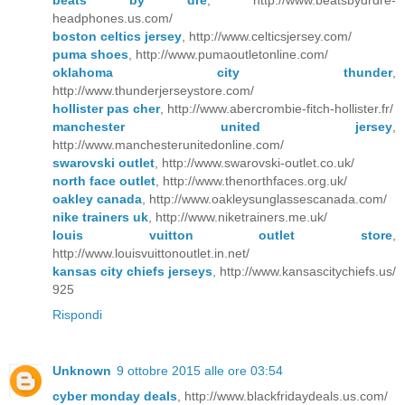
headphones.us.com/
boston celtics jersey
, http://www.celticsjersey.com/
puma shoes
, http://www.pumaoutletonline.com/
oklahoma city thunder
,
http://www.thunderjerseystore.com/
hollister pas cher
, http://www.abercrombie-fitch-hollister.fr/
manchester united jersey
,
http://www.manchesterunitedonline.com/
swarovski outlet
, http://www.swarovski-outlet.co.uk/
north face outlet
, http://www.thenorthfaces.org.uk/
oakley canada
, http://www.oakleysunglassescanada.com/
nike trainers uk
, http://www.niketrainers.me.uk/
louis vuitton outlet store
,
http://www.louisvuittonoutlet.in.net/
kansas city chiefs jerseys
, http://www.kansascitychiefs.us/
925
Rispondi
Unknown
9 ottobre 2015 alle ore 03:54
cyber monday deals
, http://www.blackfridaydeals.us.com/