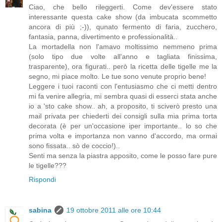
Ciao, che bello rileggerti. Come dev'essere stato
interessante questa cake show (da imbucata scommetto
ancora di più ;-)), qunato fermento di faria, zucchero,
fantasia, panna, divertimento e professionalità..
La mortadella non l'amavo moltissimo nemmeno prima
(solo tipo due volte all'anno e tagliata finissima,
trasparente), ora figurati.. però la ricetta delle tigelle me la
segno, mi piace molto. Le tue sono venute proprio bene!
Leggere i tuoi raconti con l'entusiasmo che ci metti dentro
mi fa venire allegria, mi sembra quasi di esserci stata anche
io a 'sto cake show.. ah, a proposito, ti sciverò presto una
mail privata per chiederti dei consigli sulla mia prima torta
decorata (è per un'occasione iper importante.. lo so che
prima volta e importanza non vanno d'accordo, ma ormai
sono fissata.. sò de coccio!)..
Senti ma senza la piastra apposito, come le posso fare pure
le tigelle???
Rispondi
sabina
19 ottobre 2011 alle ore 10:44