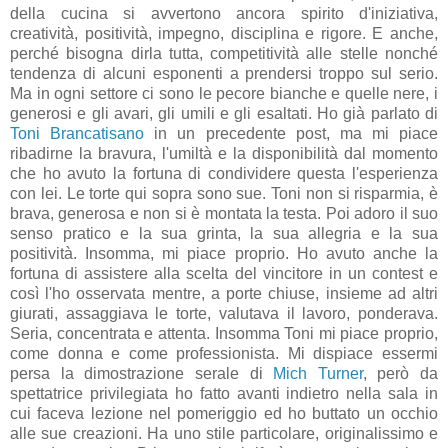
della cucina si avvertono ancora spirito d'iniziativa,
creatività, positività, impegno, disciplina e rigore. E anche,
perché bisogna dirla tutta, competitività alle stelle nonché
tendenza di alcuni esponenti a prendersi troppo sul serio.
Ma in ogni settore ci sono le pecore bianche e quelle nere, i
generosi e gli avari, gli umili e gli esaltati. Ho già parlato di
Toni Brancatisano
in un precedente post, ma mi piace
ribadirne la bravura, l'umiltà e la disponibilità dal momento
che ho avuto la fortuna di condividere questa l'esperienza
con lei. Le torte qui sopra sono sue. Toni non si risparmia, è
brava, generosa e non si è montata la testa. Poi adoro il suo
senso pratico e la sua grinta, la sua allegria e la sua
positività. Insomma, mi piace proprio. Ho avuto anche la
fortuna di assistere alla scelta del vincitore in un contest e
così l'ho osservata mentre, a porte chiuse, insieme ad altri
giurati, assaggiava le torte, valutava il lavoro, ponderava.
Seria, concentrata e attenta. Insomma Toni mi piace proprio,
come donna e come professionista. Mi dispiace essermi
persa la dimostrazione serale di
Mich Turner
, però da
spettatrice privilegiata ho fatto avanti indietro nella sala in
cui faceva lezione nel pomeriggio ed ho buttato un occhio
alle sue creazioni. Ha uno stile particolare, originalissimo e