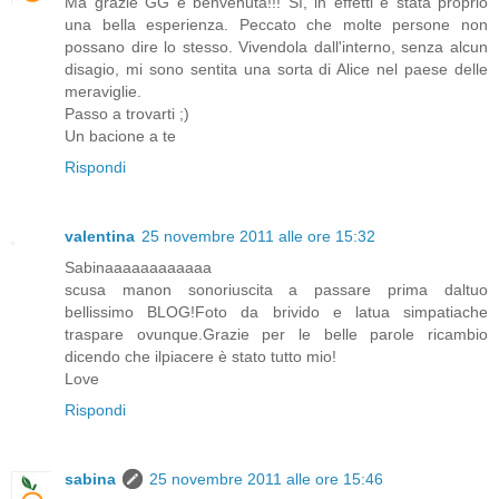
Ma grazie GG e benvenuta!!! Sì, in effetti è stata proprio
una bella esperienza. Peccato che molte persone non
possano dire lo stesso. Vivendola dall'interno, senza alcun
disagio, mi sono sentita una sorta di Alice nel paese delle
meraviglie.
Passo a trovarti ;)
Un bacione a te
Rispondi
valentina
25 novembre 2011 alle ore 15:32
Sabinaaaaaaaaaaaa
scusa manon sonoriuscita a passare prima daltuo
bellissimo BLOG!Foto da brivido e latua simpatiache
traspare ovunque.Grazie per le belle parole ricambio
dicendo che ilpiacere è stato tutto mio!
Love
Rispondi
sabina
25 novembre 2011 alle ore 15:46