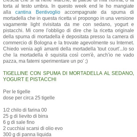
torta al testo umbra. In questo week end le ho mangiate
alla
cantina Bentivoglio
accompagnate da spuma di
mortadella che in questa ricetta vi propongo in una versione
vagamente light rivisitata da me con sedano, yogurt e
pistacchi. Mi corre l'obbligo di dire che la ricetta originale
della spuma di mortadella è depositata presso la camera di
commercio di Bologna e la trovate agevolmente su Internet.
Chiedo venia agli amanti della mortadella 'tout court'...lo so
che la mortadella è squisita così com'è, anch'io ne vado
pazza, ma fatemi sperimentare un po' ;)
TIGELLINE CON SPUMA DI MORTADELLA AL SEDANO,
YOGURT E PISTACCHI
Per le tigelle
dose per circa 25 tigelle
1/2 chilo di farina 00
25 g di lievito di birra
6 g di sale fino
2 cucchiai scarsi di olio evo
300 g di panna liquida