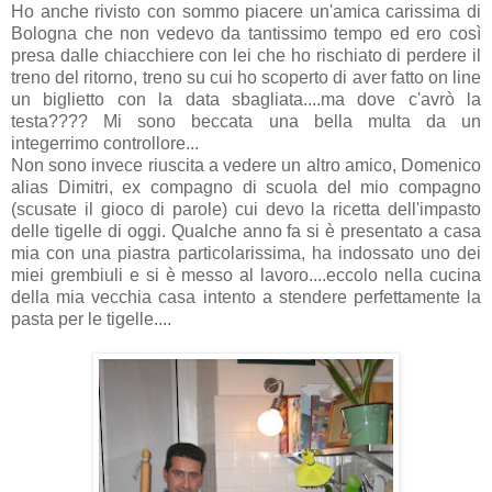
Ho anche rivisto con sommo piacere un'amica carissima di
Bologna che non vedevo da tantissimo tempo ed ero così
presa dalle chiacchiere con lei che ho rischiato di perdere il
treno del ritorno, treno su cui ho scoperto di aver fatto on line
un biglietto con la data sbagliata....ma dove c'avrò la
testa???? Mi sono beccata una bella multa da un
integerrimo controllore...
Non sono invece riuscita a vedere un altro amico, Domenico
alias Dimitri, ex compagno di scuola del mio compagno
(scusate il gioco di parole) cui devo la ricetta dell'impasto
delle tigelle di oggi. Qualche anno fa si è presentato a casa
mia con una piastra particolarissima, ha indossato uno dei
miei grembiuli e si è messo al lavoro....eccolo nella cucina
della mia vecchia casa intento a stendere perfettamente la
pasta per le tigelle....