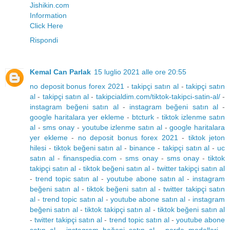
Jishikin.com
Information
Click Here
Rispondi
Kemal Can Parlak
15 luglio 2021 alle ore 20:55
no deposit bonus forex 2021
-
takipçi satın al
-
takipçi satın
al
-
takipçi satın al
-
takipcialdim.com/tiktok-takipci-satin-al/
-
instagram beğeni satın al
-
instagram beğeni satın al
-
google haritalara yer ekleme
-
btcturk
-
tiktok izlenme satın
al
-
sms onay
-
youtube izlenme satın al
-
google haritalara
yer ekleme
-
no deposit bonus forex 2021
-
tiktok jeton
hilesi
-
tiktok beğeni satın al
-
binance
-
takipçi satın al
-
uc
satın al
-
finanspedia.com
-
sms onay
-
sms onay
-
tiktok
takipçi satın al
-
tiktok beğeni satın al
-
twitter takipçi satın al
-
trend topic satın al
-
youtube abone satın al
-
instagram
beğeni satın al
-
tiktok beğeni satın al
-
twitter takipçi satın
al
-
trend topic satın al
-
youtube abone satın al
-
instagram
beğeni satın al
-
tiktok takipçi satın al
-
tiktok beğeni satın al
-
twitter takipçi satın al
-
trend topic satın al
-
youtube abone
satın al
-
instagram beğeni satın al
-
perde modelleri
-