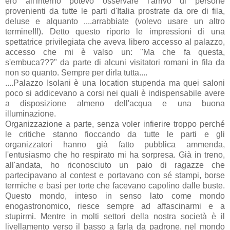
ero all'interno potevo osservare l'arrivo di persone
provenienti da tutte le parti d'Italia prostrate da ore di fila,
deluse e alquanto ....arrabbiate (volevo usare un altro
termine!!!). Detto questo riporto le impressioni di una
spettatrice privilegiata che aveva libero accesso al palazzo,
accesso che mi è valso un: "Ma che fa questa,
s'embuca???" da parte di alcuni visitatori romani in fila da
non so quanto. Sempre per dirla tutta....
....Palazzo Isolani è una location stupenda ma quei saloni
poco si addicevano a corsi nei quali è indispensabile avere
a disposizione almeno dell'acqua e una buona
illuminazione.
Organizzazione a parte, senza voler infierire troppo perché
le critiche stanno fioccando da tutte le parti e gli
organizzatori hanno già fatto pubblica ammenda,
l'entusiasmo che ho respirato mi ha sorpresa. Già in treno,
all'andata, ho riconosciuto un paio di ragazze che
partecipavano al contest e portavano con sé stampi, borse
termiche e basi per torte che facevano capolino dalle buste.
Questo mondo, inteso in senso lato come mondo
enogastronomico, riesce sempre ad affascinarmi e a
stupirmi. Mentre in molti settori della nostra società è il
livellamento verso il basso a farla da padrone, nel mondo