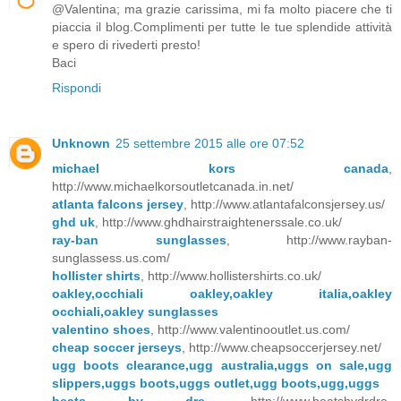
@Valentina; ma grazie carissima, mi fa molto piacere che ti
piaccia il blog.Complimenti per tutte le tue splendide attività
e spero di rivederti presto!
Baci
Rispondi
Unknown
25 settembre 2015 alle ore 07:52
michael kors canada
,
http://www.michaelkorsoutletcanada.in.net/
atlanta falcons jersey
, http://www.atlantafalconsjersey.us/
ghd uk
, http://www.ghdhairstraightenerssale.co.uk/
ray-ban sunglasses
, http://www.rayban-
sunglassess.us.com/
hollister shirts
, http://www.hollistershirts.co.uk/
oakley,occhiali oakley,oakley italia,oakley
occhiali,oakley sunglasses
valentino shoes
, http://www.valentinooutlet.us.com/
cheap soccer jerseys
, http://www.cheapsoccerjersey.net/
ugg boots clearance,ugg australia,uggs on sale,ugg
slippers,uggs boots,uggs outlet,ugg boots,ugg,uggs
beats by dre
, http://www.beatsbydrdre-