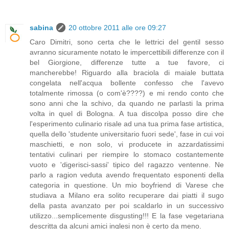
sabina
20 ottobre 2011 alle ore 09:27
Caro Dimitri, sono certa che le lettrici del gentil sesso
avranno sicuramente notato le impercettibili differenze con il
bel Giorgione, differenze tutte a tue favore, ci
mancherebbe! Riguardo alla braciola di maiale buttata
congelata nell'acqua bollente confesso che l'avevo
totalmente rimossa (o com'è????) e mi rendo conto che
sono anni che la schivo, da quando ne parlasti la prima
volta in quel di Bologna. A tua discolpa posso dire che
l'esperimento culinario risale ad una tua prima fase artistica,
quella dello 'studente universitario fuori sede', fase in cui voi
maschietti, e non solo, vi producete in azzardatissimi
tentativi culinari per riempire lo stomaco costantemente
vuoto e 'digerisci-sassi' tipico del ragazzo ventenne. Ne
parlo a ragion veduta avendo frequentato esponenti della
categoria in questione. Un mio boyfriend di Varese che
studiava a Milano era solito recuperare dai piatti il sugo
della pasta avanzato per poi scaldarlo in un successivo
utilizzo...semplicemente disgusting!!! E la fase vegetariana
descritta da alcuni amici inglesi non è certo da meno.