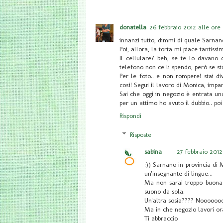
donatella
26 febbraio 2012 alle ore 
innanzi tutto, dimmi di quale Sarnano
Poi, allora, la torta mi piace tantissi
Il cellulare? beh, se te lo davano 
telefono non ce li spendo, però se st
Per le foto.. e non rompere! stai di
così! Segui il lavoro di Monica, impara
Sai che oggi in negozio è entrata una
per un attimo ho avuto il dubbio.. poi
Rispondi
Risposte
sabina
27 febbraio 2012 
:)) Sarnano in provincia di 
un'insegnante di lingue...
Ma non sarai troppo buona
suono da sola.
Un'altra sosia???? Noooooo
Ma in che negozio lavori or
Ti abbraccio