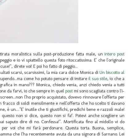
tirata moralistica sulla post-produzione fatta male, un
intero post
eggio e io vi spiattello questa foto ritoccatissima. E' che l'originale
se!", direte voi! E poi ho fatto di peggio...
ultati scarsi, scarsissimi, la mia cara dolce Monica di
Un biscotto al
 stupendo...ma come ho potuto pensare di imitare
il suo stile
, io che a
rafica in mano??? Monica, chiedo venia, anzi chiedo venia a tutti
sione da farvi, io che sempre in quel
post
mi sono scagliata contro l'i-
screen...non l'ho proprio acquistato, dovevo rinnovare l'offerta per
fracco di soldi mensilmente e nell'offerta che ho scelto ti davano
, è un...."E' inutile che ti giustifichi, predichi bene e razzoli male!
s questo non si dice, questo non si fa!'. Potevi anche scegliere un
hai saputo dire di no. Confessa!". Mortificata fino al midollo vi do
 per voi che mi farà perdonare. Questa torta. Buona, semplice,
ia mamma che l'ha recentemente avuta da una signora di Sarnano. Lei