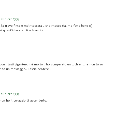
alle ore 13:34
..la trovo finta e malritoccata ...che ritocco sia, ma fatto bene ;))
 quant'è buona....ti abbraccio!
 con i tasti giganteschi è morto... ho comperato un tuch eh.... e non lo so
o un messaggio... lascia perdere...
alle ore 13:34
 non ho il coraggio di accenderlo...