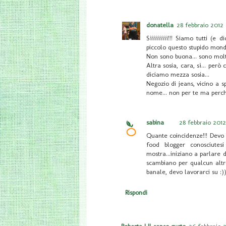
donatella
28 febbraio 2012 
Sììììììììì!!! Siamo tutti (e
piccolo questo stupido mon
Non sono buona... sono molt
Altra sosia, cara, sì... però
diciamo mezza sosia...
Negozio di jeans, vicino a s
nome... non per te ma perché
sabina
28 febbraio 2012
Quante coincidenze!!! Devo 
food blogger conosciute
mostra...iniziano a parlare 
scambiano per qualcun altro
banale, devo lavorarci su :)
Rispondi
Roberta | Il senso gusto
26 febbraio 2