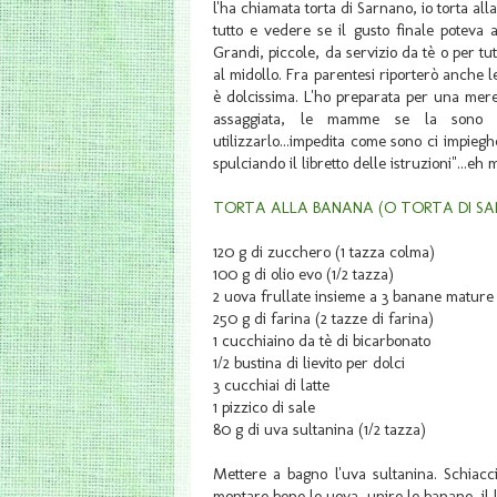
l'ha chiamata torta di Sarnano, io torta all
tutto e vedere se il gusto finale poteva
Grandi, piccole, da servizio da tè o per tu
al midollo. Fra parentesi riporterò anche le
è dolcissima. L'ho preparata per una mer
assaggiata, le mamme se la sono tran
utilizzarlo...impedita come sono ci impieghe
spulciando il libretto delle istruzioni"...e
TORTA ALLA BANANA (O TORTA DI SAR
120 g di zucchero (1 tazza colma)
100 g di olio evo (1/2 tazza)
2 uova frullate insieme a 3 banane mature 
250 g di farina (2 tazze di farina)
1 cucchiaino da tè di bicarbonato
1/2 bustina di lievito per dolci
3 cucchiai di latte
1 pizzico di sale
80 g di uva sultanina (1/2 tazza)
Mettere a bagno l'uva sultanina. Schiacc
montare bene le uova, unire le banane, il l