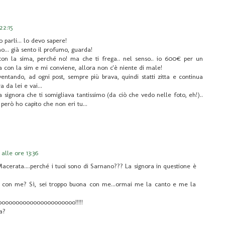
22:15
 parli... lo devo sapere!
mo... già sento il profumo, guarda!
con la sima, perché no! ma che ti frega.. nel senso.. io 600€ per un
a con la sim e mi conviene, allora non c'è niente di male!
ventando, ad ogni post, sempre più brava, quindi statti zitta e continua
 da lei e vai...
 signora che ti somigliava tantissimo (da ciò che vedo nelle foto, eh!)..
 però ho capito che non eri tu...
alle ore 13:36
Macerata....perché i tuoi sono di Sarnano??? La signora in questione è
 con me? Sì, sei troppo buona con me...ormai me la canto e me la
oooooooooooooooooooooo!!!!!
a?