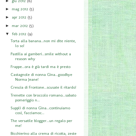
giu 2012
(6)
►
mag 2012
(5)
►
apr 2012
(5)
►
mar 2012
(5)
►
feb 2012
(9)
▼
Torta alla banana...non mi dite niente,
lo so!
Pastilla ai gamberi...smile without a
reason why
Frappe...ora è già tardi ma è presto
Castagnole di nonna Gina...goodbye
Norma Jeane!
Crescia di Frontone...scusate il ritardo!
Trenette con broccolo romano...sabato
pomeriggio n...
Supplì di nonna Gina...continuiamo
così, facciamoc...
The versatile blogger...un regalo per
me!
Bicchierino alla crema di ricotta, zeste