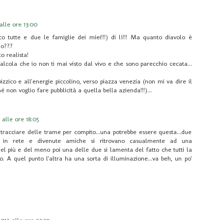
alle ore 13:00
 dico tutte e due le famiglie dei miei!!!) di lì!!! Ma quanto diavolo è
do???
o realista!
 calcola che io non ti mai visto dal vivo e che sono parecchio cecata...
pizzico e all'energie piccolino, verso piazza venezia (non mi va dire il
 non voglio fare pubblicità a quella bella azienda!!!)...
 alle ore 18:05
tracciare delle trame per compito...una potrebbe essere questa...due
si in rete e divenute amiche si ritrovano casualmente ad una
del più e del meno poi una delle due si lamenta del fatto che tutti la
. A quel punto l'altra ha una sorta di illuminazione...va beh, un po'
)
012 alle ore 23:30