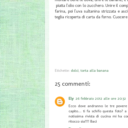
piatta l'olio con lo zucchero. Unire il c
farina, poi l'uva sultanina strizzata e asc
teglia ricoperta di carta da forno. Cuocere
Etichette:
dolci
,
torta alla banana
25 commenti:
Ely
26 febbraio 2012 alle ore 20:32
Ecco dove andranno le tre povere
capito.... ti fa schifo questa foto?
notissima rivista di cucina mi ha c
ritocco sia!!!!! Baci