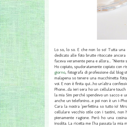
Lo so, lo so. E che non lo so! Tutta una 
dedicato alle foto brutte ritoccate ancora p
faceva veramente pena e allora... "Niente scu
Ho copiato, spudoratamente copiato con ris
giorno
, fotografa di professione dal blog
malapena so tenere una macchinetta fotog
voi. E non è finita qui...ho un'altra confes
Phone...da ieri sera ho un cellulare touch 
la mia Sim perché spendevo un sacco e un 
anche un telefonino...e poi non è un i-Phone
Cara la nostra 'perfettina so tutto io! Mr
cellulare vecchio stile con i tastini, non 
pienamente ragione. Però ho una cosina
insolita. La ricetta me l'ha passata la m