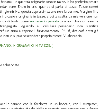
a banana. Le quantità originarie sono in tazze, io ho preferito pesare
 andar bene. Entro in crisi quando si parla di tazze. Tazze come?
tti i giorni? No, questa approssimazione non fa per me, Vergine fino
 indicazioni originarie in tazze, a voi la scelta. La mia versione non
enda di bimbi...come
successo in passato
loro non l'hanno neanche
gugiata! Riguardo al cellulare...possederlo non significa
rò un anno a capirne il funzionamento...."Sì, sì, dici così e stai già
h ma non vi si può nascondere proprio niente! Vi abbraccio.
NANO, IN GRAMMI O IN TAZZE...)
e schiacciate
iare le banane con la forchetta. In un boccale, con il minipimer,
atte e un pizzico di sale. Nella planetaria amalgamare con la frusta